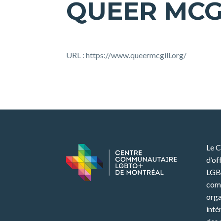
QUEER MCG
URL : https://www.queermcgill.org/
Le 
d’of
LGB
com
orga
inté