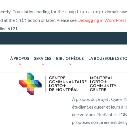
rectly
. Translation loading for the
domain was 
complianz-gdpr
ed at the
action or later. Please see
Debugging in WordPress
init
line
6121
À PROPOS
SERVICES
BIBLIOTHÈQUE
LA BOUSSOLE LGBT
À propos du projet : Queer M
étudiant.es queer et leurs al
une voix aux étudiant.es LGB
proposés comprennent des gr