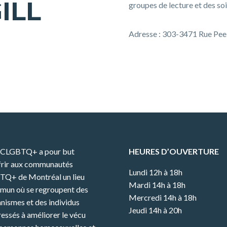
ILL
groupes de lecture et des so
Adresse : 303-3471 Rue Pe
CCLGBTQ+ a pour but
HEURES D’OUVERTURE
frir aux communautés
Lundi 12h à 18h
TQ+ de Montréal un lieu
Mardi 14h à 18h
mun où se regroupent des
Mercredi 14h à 18h
nismes et des individus
Jeudi 14h à 20h
ressés à améliorer le vécu