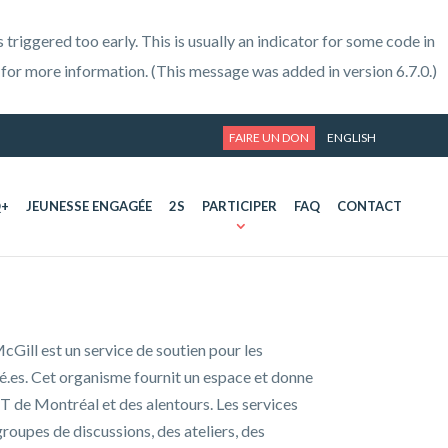
triggered too early. This is usually an indicator for some code in
for more information. (This message was added in version 6.7.0.)
FAIRE UN DON
ENGLISH
Q+
JEUNESSE ENGAGÉE
2S
PARTICIPER
FAQ
CONTACT
cGill est un service de soutien pour les
lié.es. Cet organisme fournit un espace et donne
T de Montréal et des alentours. Les services
oupes de discussions, des ateliers, des