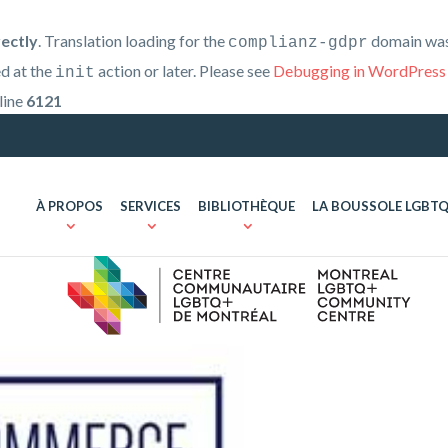
rectly
. Translation loading for the
domain was 
complianz-gdpr
ed at the
action or later. Please see
Debugging in WordPress
init
line
6121
À PROPOS
SERVICES
BIBLIOTHÈQUE
LA BOUSSOLE LGBT