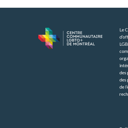
Le 
d’of
LGB
com
orga
inté
des 
des 
de l
rech